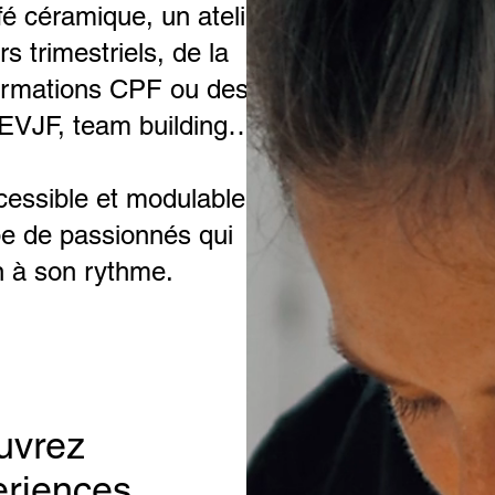
fé céramique, un atelier
s trimestriels, de la
formations CPF ou des
EVJF, team building…).
ccessible et modulable,
e de passionnés qui
 à son rythme.
uvrez
eriences