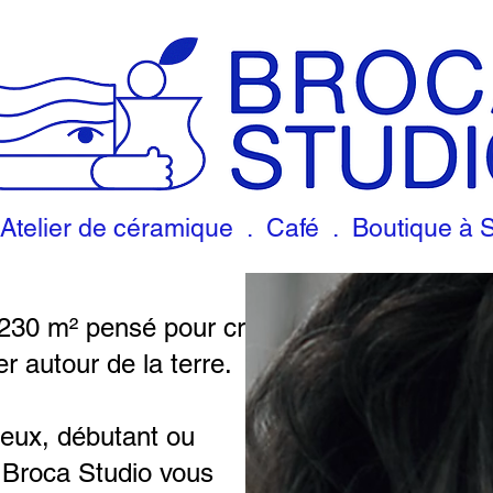
Atelier de céramique . Café . Boutique à 
230 m² pensé pour créer,
r autour de la terre.
eux, débutant ou
 Broca Studio vous