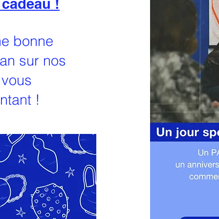
e cadeau !
une bonne
 an sur nos
 vous
ntant !