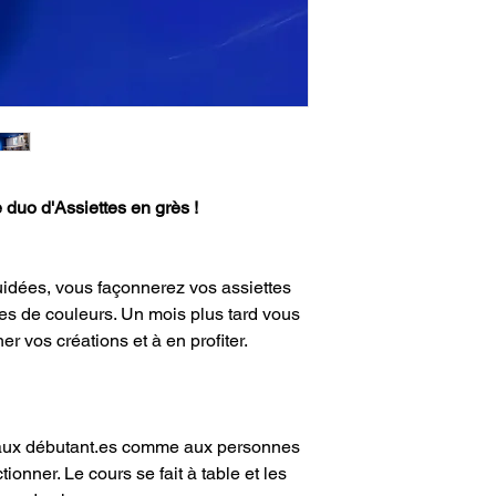
stage et stockées 3 
délai elles seront pr
caritative au profit d
 duo d'Assiettes en grès !
uidées, vous façonnerez vos assiettes
s de couleurs. Un mois plus tard vous
rcher vos créations et à en profiter.
 aux débutant.es comme aux personnes
tionner. Le cours se fait à table et les