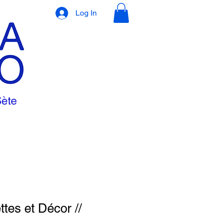
Log In
Sète
ttes et Décor //