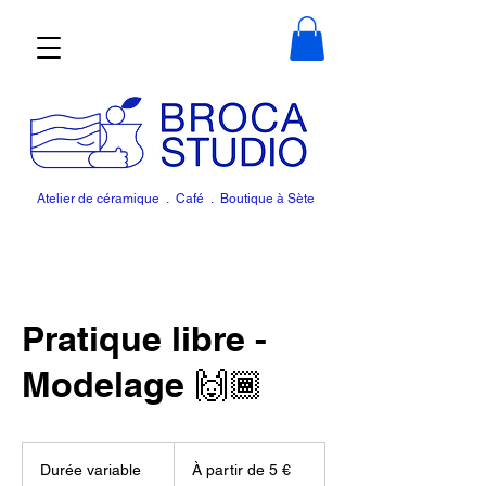
Atelier de céramique . Café . Boutique à Sète
Pratique libre -
Modelage 🙌🏾
À
partir
Durée variable
D
À partir de 5 €
de
5